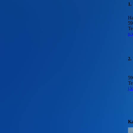
1.
Ha
5
Te
p.
2.
5
j.
Ka