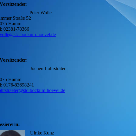
 Vorsitzender:
Peter Wolle
mmer Straße 52
9075 Hamm
l: 02381-78366
wolle@slc-bockum-hoevel.de
 Vorsitzender:
Jochen Lohrsträter
9075 Hamm
Tel: 0176-8369824
lohrstraeter@slc-bockum-hoevel.de
ssiererin:
Ulrike Kunz