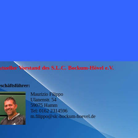
tueller Vorstand des S.L.C. Bockum-Hövel e.V.
schäftsführer:
Maurizio Filippo
Ulanenstr. 54
59075 Hamm
Tel: 0162 2314596
m.filippo@slc-bockum-hoevel.de